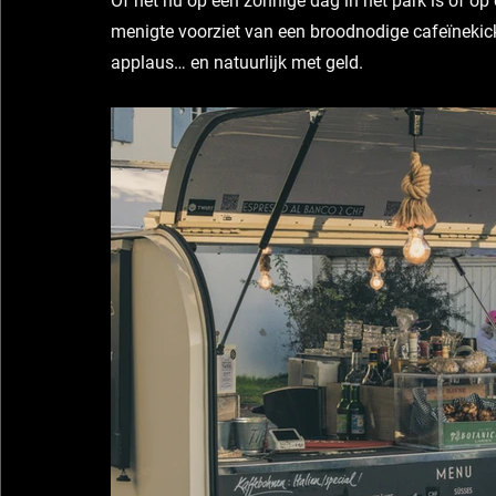
Of het nu op een zonnige dag in het park is of op e
menigte voorziet van een broodnodige cafeïnekick
applaus… en natuurlijk met geld.