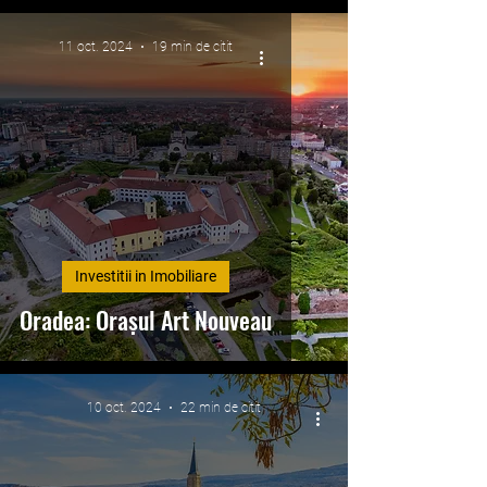
11 oct. 2024
19 min de citit
Investitii in Imobiliare
Oradea: Orașul Art Nouveau
10 oct. 2024
22 min de citit