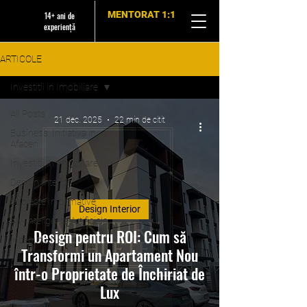
MENTORAT 1:1
14+ ani de
experiență
ARTICOLE
Investitii in Imobiliare
All Posts
21 dec. 2025
22 min de citit
Business, Initiativa in
Afaceri
Investitii in Imobiliare
Design Interior
Subiecte Informative
Design Interior
AI - Inteligenta Artificiala
Design pentru ROI: Cum să
Inceputuri
Transformi un Apartament Nou
într-o Proprietate de Închiriat de
Lux