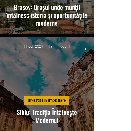
Brasov: Orașul unde munții
întâlnesc istoria și oportunitățile
moderne
11 oct. 2024
19 min de citit
Investitii in Imobiliare
Sibiu: Tradiția Întâlnește
Modernul