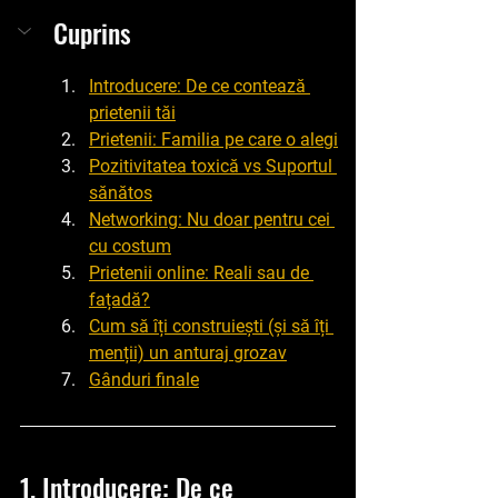
Cuprins
Introducere: De ce contează 
prietenii tăi
Prietenii: Familia pe care o alegi
Pozitivitatea toxică vs Suportul 
sănătos
Networking: Nu doar pentru cei 
cu costum
Prietenii online: Reali sau de 
fațadă?
Cum să îți construiești (și să îți 
menții) un anturaj grozav
Gânduri finale
1. Introducere: De ce 