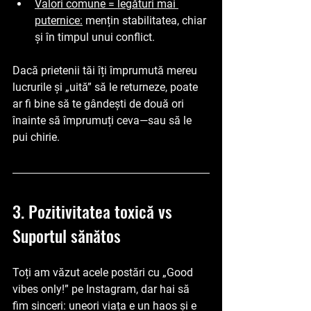
Valori comune = legături mai 
puternice:
 mențin stabilitatea, chiar 
și în timpul unui conflict.
Dacă prietenii tăi îți împrumută mereu 
lucrurile și „uită” să le returneze, poate 
ar fi bine să te gândești de două ori 
înainte să împrumuți ceva—sau să le 
pui chirie.
3. Pozitivitatea toxică vs 
Suportul sănătos
Toți am văzut acele postări cu „Good 
vibes only!” pe Instagram, dar hai să 
fim sinceri: uneori viața e un haos și e 