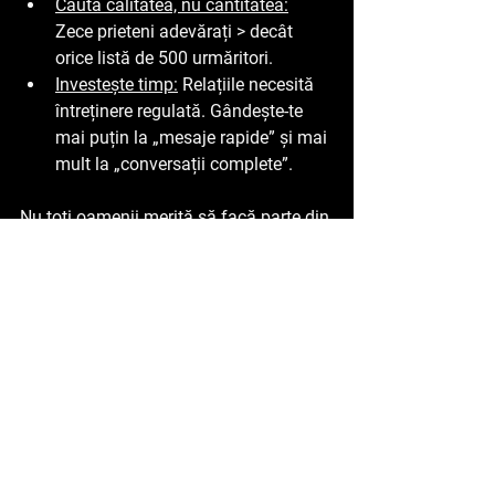
Caută calitatea, nu cantitatea:
Zece prieteni adevărați > decât 
orice 
listă de
 500 urmăritori.
Investește timp:
 Relațiile necesită 
întreținere regulată. Gândește-te 
mai puțin la „mesaje rapide” și mai 
mult la „conversații complete”.
Nu toți oamenii merită să facă parte din 
cercul tău, și e în regulă. 
Păstrează-ți echipa plină de oameni 
care fac viața mai frumoasă, nu mai 
grea.
7. Gânduri finale - Cercul 
Social si Anturajul