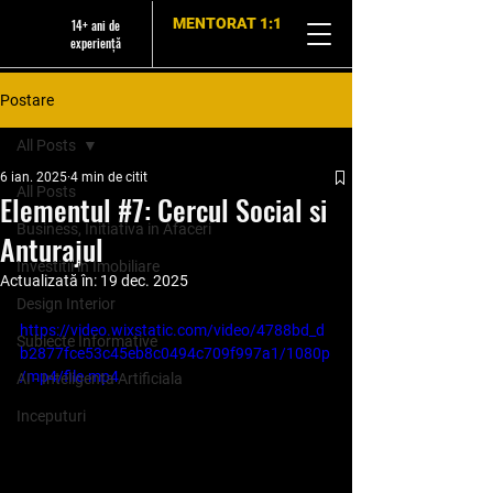
MENTORAT 1:1
14+ ani de
experiență
Postare
All Posts
6 ian. 2025
4 min de citit
All Posts
Elementul #7: Cercul Social si
Business, Initiativa in Afaceri
Anturajul
Investitii in Imobiliare
Actualizată în:
19 dec. 2025
Design Interior
https://video.wixstatic.com/video/4788bd_d
Subiecte Informative
b2877fce53c45eb8c0494c709f997a1/1080p
/mp4/file.mp4
AI - Inteligenta Artificiala
Inceputuri