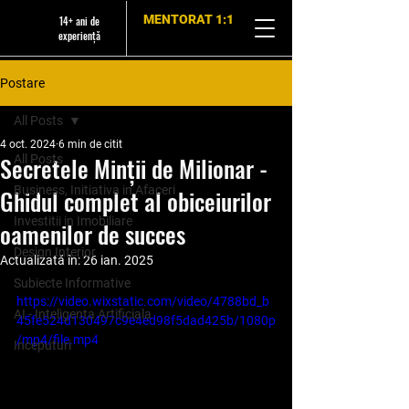
MENTORAT 1:1
14+ ani de
experiență
Postare
All Posts
4 oct. 2024
6 min de citit
Secretele Minții de Milionar -
All Posts
Business, Initiativa in Afaceri
Ghidul complet al obiceiurilor
Investitii in Imobiliare
oamenilor de succes
Design Interior
Actualizată în:
26 ian. 2025
Subiecte Informative
https://video.wixstatic.com/video/4788bd_b
AI - Inteligenta Artificiala
45fe524d130497c9e4ed98f5dad425b/1080p
/mp4/file.mp4
Inceputuri