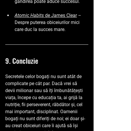
gândirea poate aduce succesul.
Atomic Habits
de James Clear
 – 
Despre puterea obiceiurilor mici 
care duc la succes mare.
9. Concluzie
Secretele celor bogați nu sunt atât de 
complicate pe cât par. Dacă vrei să 
devii milionar sau să îți îmbunătățești 
viața, începe cu educația ta, ai grijă la 
nutriție, fii perseverent, răbdător și, cel 
mai important, disciplinat. Oamenii 
bogați nu sunt diferiți de noi; ei doar și-
au creat obiceiuri care îi ajută să își 