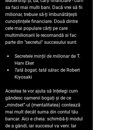
leadership și, da, cărți financiare - cum 
sa faci mai multi bani. Dacă vrei să fii 
milionar, trebuie să-ți îmbunătățești 
cunoștințele financiare. Două dintre 
cele mai populare cărți pe care 
multimilionarii le recomandă si fac 
parte din "secretul" succesului sunt:
Secretele minții de milionar
 de T. 
Harv Eker
Tată bogat, tată sărac
de Robert 
Kiyosaki
Acestea te vor ajuta să înțelegi cum 
gândesc oamenii bogați și de ce 
„mindset”-ul (mentalitatea) contează 
mai mult decât suma din contul tău 
bancar. Aici e cheia: schimbă-ți modul 
de a gândi, iar succesul va veni. Iar 