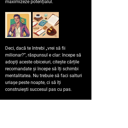
maximizeze potențialul. 
Deci, dacă te întrebi „vrei să fii 
milionar?”, răspunsul e clar: începe să 
adopți aceste obiceiuri, citește cărțile 
recomandate și începe să îți schimbi 
mentalitatea. Nu trebuie să faci salturi 
uriașe peste noapte, ci să îți 
construiești succesul pas cu pas. 
E despre 
consistență
, nu despre viteză. 
După cum spune zicala, „Roma nu a 
fost construită într-o zi”, iar averile și 
carierele impresionante se construiesc 