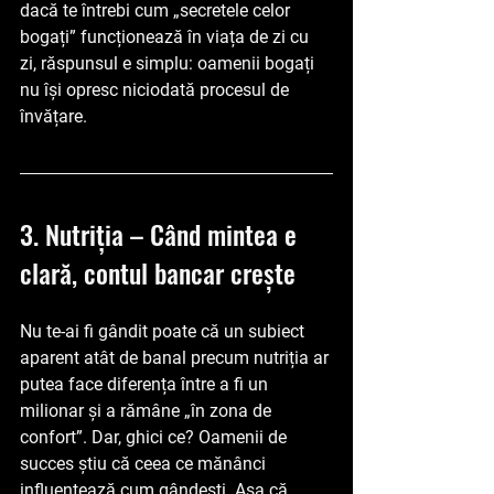
dacă te întrebi cum „secretele celor 
bogați” funcționează în viața de zi cu 
zi, răspunsul e simplu: oamenii bogați 
nu își opresc niciodată procesul de 
învățare.
3. Nutriția – Când mintea e 
clară, contul bancar crește
Nu te-ai fi gândit poate că un subiect 
aparent atât de banal precum nutriția ar 
putea face diferența între a fi un 
milionar și a rămâne „în zona de 
confort”. Dar, ghici ce? Oamenii de 
succes știu că ceea ce mănânci 
influențează cum gândești. Așa că 