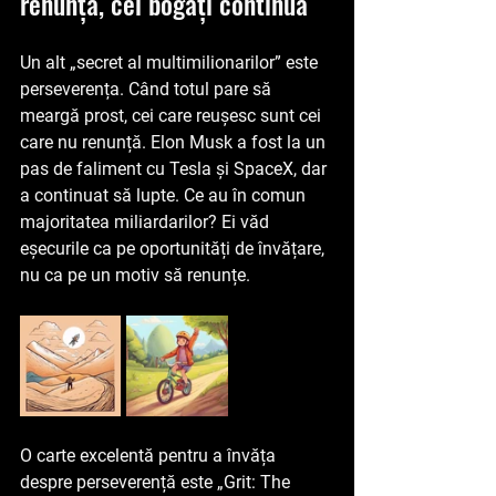
renunță, cei bogați continuă
Un alt „secret al multimilionarilor” este 
perseverența. Când totul pare să 
meargă prost, cei care reușesc sunt cei 
care nu renunță. Elon Musk a fost la un 
pas de faliment cu Tesla și SpaceX, dar 
a continuat să lupte. Ce au în comun 
majoritatea miliardarilor? Ei văd 
eșecurile ca pe oportunități de învățare, 
nu ca pe un motiv să renunțe.
O carte excelentă pentru a învăța 
despre perseverență este 
„Grit: The 