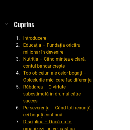
Cuprins
Introducere
Educația – Fundația oricărui 
milionar în devenire
Nutriția – Când mintea e clară, 
contul bancar crește
Top obiceiuri ale celor bogați – 
Obiceiurile mici care fac diferența
Răbdarea – O virtute 
subestimată în drumul către 
succes
Perseverența – Când toți renunță, 
cei bogați continuă
Disciplina – Dacă nu te 
organizezi, nu vei câștiga