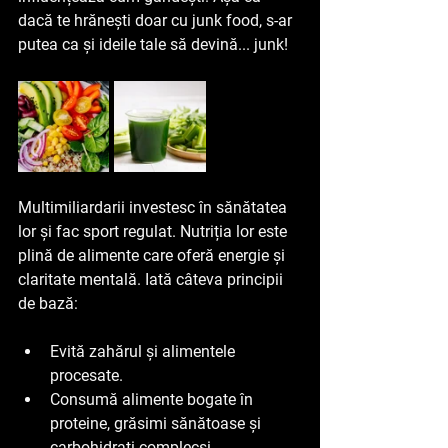
dacă te hrănești doar cu junk food, s-ar 
putea ca și ideile tale să devină... junk!
Multimiliardarii investesc în sănătatea 
lor și fac sport regulat. Nutriția lor este 
plină de alimente care oferă energie și 
claritate mentală. Iată câteva principii 
de bază:
Evită zahărul și alimentele 
procesate.
Consumă alimente bogate în 
proteine, grăsimi sănătoase și 
carbohidrați complecși.