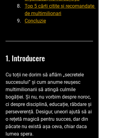
Top 5 cărți citite și recomandate 
de multimilionari
Concluzie
1. Introducere
Cu toții ne dorim să aflăm „secretele 
succesului” și cum anume reușesc 
multimilionarii să atingă culmile 
bogăției. Și nu, nu vorbim despre noroc, 
ci despre disciplină, educație, răbdare și 
perseverență. Desigur, uneori ajută să ai 
o rețetă magică pentru succes, dar din 
păcate nu există așa ceva, chiar daca 
lumea spera. 