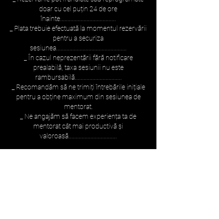
doar cu cel puțin 24 de ore
înainte......................................
_ Plata trebuie efectuată la momentul rezervării
pentru a securiza
sesiunea................................................
_ În cazul neprezentării fără notificare
prealabilă, taxa sesiunii nu este
rambursabilă................................
_ Recomandăm să ne trimiți întrebările inițiale
pentru a obține maximum din sesiunea de
mentorat.
_ Ne angajăm să facem experiența ta de
mentorat cât mai productivă și
valoroasă.................................
Rezervă acum