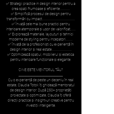
✅ Strategii practice in design interior pentru a
crea spații frumoase și eficiente.............
✅ Simplifică procesul de design pentru
transformări cu impact...........................................
✅ Învață cele mai bune practici pentru
interioare atemporale și ușor de valorificat.......
✅ Explorează materiale, layouturi și tehnici
moderne de styling pentru incepatori.........
✅ Învață de la profesioniști cu experiență în
design interior și real estate..........................
✅ Optimizează spațiul, mobilierul și estetica
pentru interioare funcționale și elegante.
CINE ESTE MENTORUL TĂU?
_____________________________
Cu o experiență de peste un deceniu în real
estate, Claudia Totok îți ghidează mentoratul
de design interior. După 250+ proprietăți
proiectate și optimizate, Claudia îți oferă
direcții practice și insight-uri creative pentru
investiții inteligente.