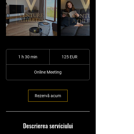
125
de
1 h 30 min
1
125 EUR
euro
3
0
Online Meeting
m
i
n
Rezervă acum
Descrierea serviciului