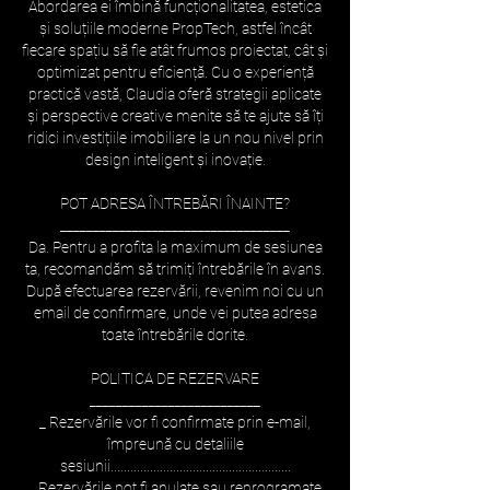
Abordarea ei îmbină funcționalitatea, estetica
și soluțiile moderne PropTech, astfel încât
fiecare spațiu să fie atât frumos proiectat, cât și
optimizat pentru eficiență. Cu o experiență
practică vastă, Claudia oferă strategii aplicate
și perspective creative menite să te ajute să îți
ridici investițiile imobiliare la un nou nivel prin
design inteligent și inovație.
POT ADRESA ÎNTREBĂRI ÎNAINTE?
___________________________________
Da. Pentru a profita la maximum de sesiunea
ta, recomandăm să trimiți întrebările în avans.
După efectuarea rezervării, revenim noi cu un
email de confirmare, unde vei putea adresa
toate întrebările dorite.
POLITICA DE REZERVARE
__________________________
_ Rezervările vor fi confirmate prin e-mail,
împreună cu detaliile
sesiunii.......................................................
_ Rezervările pot fi anulate sau reprogramate