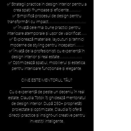
✅ Strategii practice in design interior pentru a
crea spații frumoase și eficiente.............
✅ Simplifică procesul de design pentru
transformări cu impact...........................................
✅ Învață cele mai bune practici pentru
interioare atemporale și ușor de valorificat.......
✅ Explorează materiale, layouturi și tehnici
moderne de styling pentru incepatori.........
✅ Învață de la profesioniști cu experiență în
design interior și real estate..........................
✅ Optimizează spațiul, mobilierul și estetica
pentru interioare funcționale și elegante.
CINE ESTE MENTORUL TĂU?
_____________________________
Cu o experiență de peste un deceniu în real
estate, Claudia Totok îți ghidează mentoratul
de design interior. După 250+ proprietăți
proiectate și optimizate, Claudia îți oferă
direcții practice și insight-uri creative pentru
investiții inteligente.