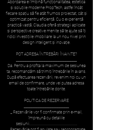
Abordarea ei îmbină funcționalitatea, estetica
și soluțiile moderne PropTech, astfel încât
fiecare spațiu să fie atât frumos proiectat, cât și
optimizat pentru eficiență. Cu o experiență
practică vastă, Claudia oferă strategii aplicate
și perspective creative menite să te ajute să îți
ridici investițiile imobiliare la un nou nivel prin
design inteligent și inovație.
POT ADRESA ÎNTREBĂRI ÎNAINTE?
___________________________________
Da. Pentru a profita la maximum de sesiunea
ta, recomandăm să trimiți întrebările în avans.
După efectuarea rezervării, revenim noi cu un
email de confirmare, unde vei putea adresa
toate întrebările dorite.
POLITICA DE REZERVARE
__________________________
_ Rezervările vor fi confirmate prin e-mail,
împreună cu detaliile
sesiunii.......................................................
_ Rezervările pot fi anulate sau reprogramate