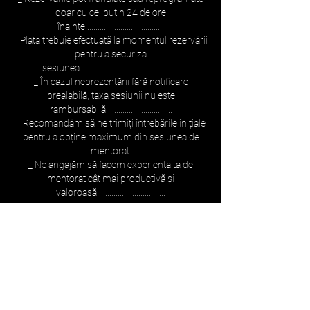
doar cu cel puțin 24 de ore
înainte......................................
_ Plata trebuie efectuată la momentul rezervării
pentru a securiza
sesiunea................................................
_ În cazul neprezentării fără notificare
prealabilă, taxa sesiunii nu este
rambursabilă................................
_ Recomandăm să ne trimiți întrebările inițiale
pentru a obține maximum din sesiunea de
mentorat.
_ Ne angajăm să facem experiența ta de
mentorat cât mai productivă și
valoroasă.................................
Book Now