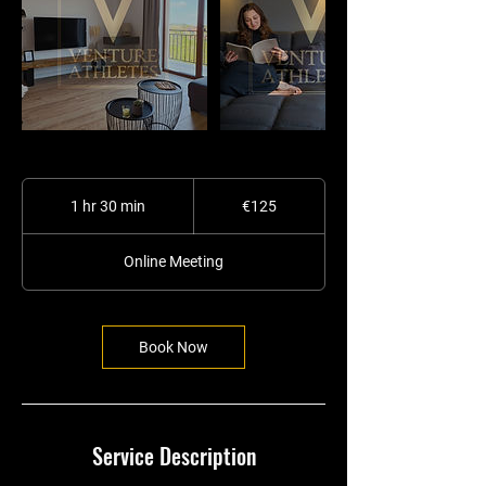
125
euros
1 hr 30 min
1
€125
h
3
Online Meeting
0
m
i
n
Book Now
Service Description