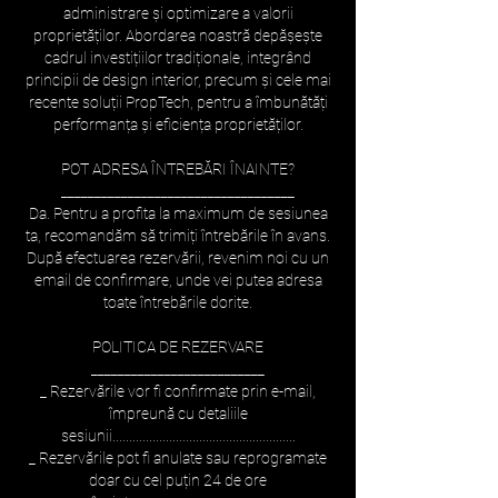
administrare și optimizare a valorii
proprietăților. Abordarea noastră depășește
cadrul investițiilor tradiționale, integrând
principii de design interior, precum și cele mai
recente soluții PropTech, pentru a îmbunătăți
performanța și eficiența proprietăților.
POT ADRESA ÎNTREBĂRI ÎNAINTE?
___________________________________
Da. Pentru a profita la maximum de sesiunea
ta, recomandăm să trimiți întrebările în avans.
După efectuarea rezervării, revenim noi cu un
email de confirmare, unde vei putea adresa
toate întrebările dorite.
POLITICA DE REZERVARE
__________________________
_ Rezervările vor fi confirmate prin e-mail,
împreună cu detaliile
sesiunii.......................................................
_ Rezervările pot fi anulate sau reprogramate
doar cu cel puțin 24 de ore