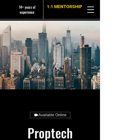
1:1 MENTORSHIP
14+ years of
experience
Available Online
Proptech