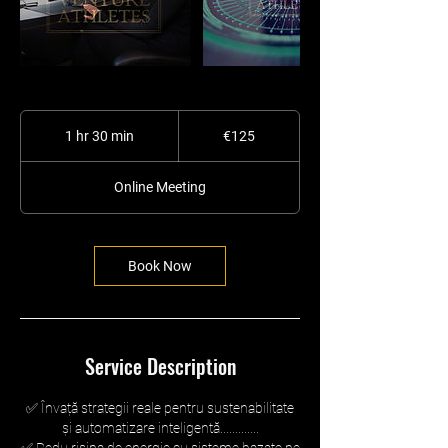
125
euros
1 hr 30 min
1
€125
h
3
Online Meeting
0
m
i
n
Book Now
Service Description
✅ Învață strategii reale pentru sustenabilitate
și automatizare inteligentă.............