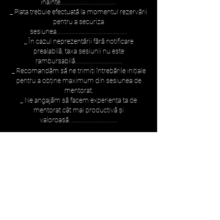
înainte......................................
_ Plata trebuie efectuată la momentul rezervării
pentru a securiza
sesiunea................................................
_ În cazul neprezentării fără notificare
prealabilă, taxa sesiunii nu este
rambursabilă................................
_ Recomandăm să ne trimiți întrebările inițiale
pentru a obține maximum din sesiunea de
mentorat.
_ Ne angajăm să facem experiența ta de
mentorat cât mai productivă și
valoroasă.................................
Book Now