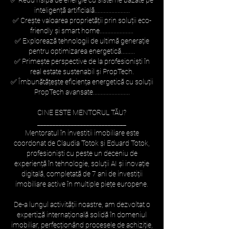
✅ Redu risipa de energie cu sisteme bazate pe
inteligență artificială.......................
✅ Crește valoarea proprietății prin soluții eco-
friendly și smart home......................
✅ Explorează tehnologii de ultimă generație
pentru optimizarea energetică.........
✅ Primește perspective de la profesioniști în
real estate sustenabil și PropTech.
✅ Îmbunătățește eficiența energetică cu soluții
PropTech avansate........................
CINE ESTE MENTORUL TĂU?
_____________________________
Mentoratul în investitii imobiliare este
coordonat de Claudia Totok și Eduard Totok,
profesioniști cu peste un deceniu de
experiență în tehnologie, soluții AI și inovație
digitală, completată de 7 ani de investiții
imobiliare active în multiple piețe europene.
De-a lungul activității noastre, am dezvoltat o
expertiză internațională solidă în domeniul
imobiliar, perfecționând procesele de achiziție,